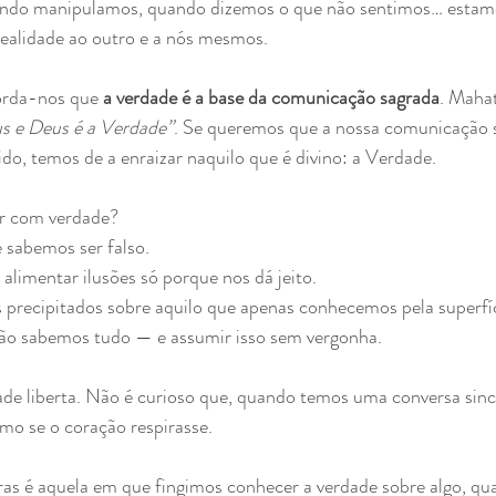
ndo manipulamos, quando dizemos o que não sentimos… estamos
ealidade ao outro e a nós mesmos.
orda-nos que 
a verdade é a base da comunicação sagrada
. Maha
s e Deus é a Verdade”
. Se queremos que a nossa comunicação s
ido, temos de a enraizar naquilo que é divino: a Verdade.
er com verdade?
 sabemos ser falso.
limentar ilusões só porque nos dá jeito.
 precipitados sobre aquilo que apenas conhecemos pela superfíc
ão sabemos tudo — e assumir isso sem vergonha.
ade liberta. Não é curioso que, quando temos uma conversa sin
omo se o coração respirasse.
ras é aquela em que fingimos conhecer a verdade sobre algo, qu