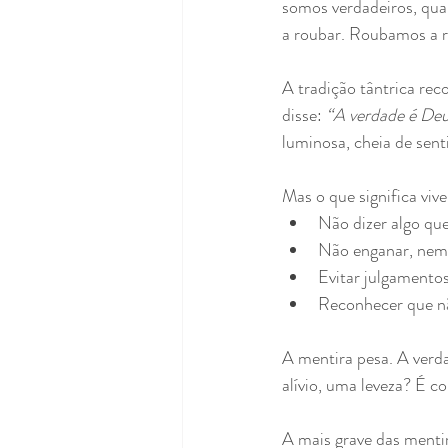
somos verdadeiros, qua
a roubar. Roubamos a r
A tradição tântrica rec
disse: 
“A verdade é Deu
luminosa, cheia de sent
Mas o que significa viv
Não dizer algo que
Não enganar, nem a
Evitar julgamentos
Reconhecer que n
A mentira pesa. A verd
alívio, uma leveza? É c
A mais grave das menti