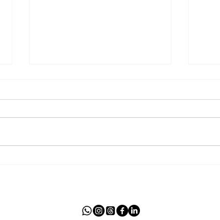
Como resgatar a sensualidade
Verd
feminina
cami
Amo