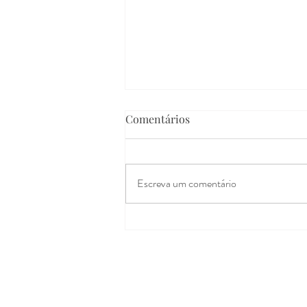
Comentários
Escreva um comentário
O prazer feminino
adormecido