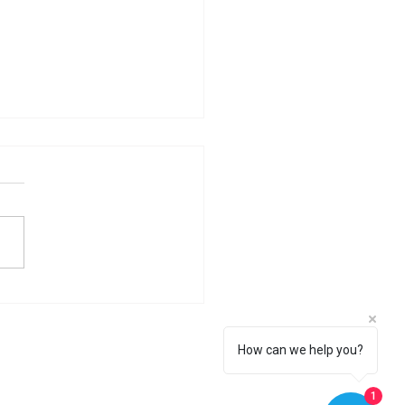
ade e intimidade: o
nho para a fusão no
r
How can we help you?
1