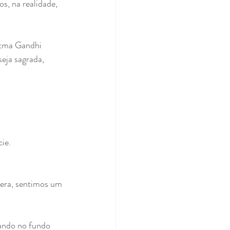
, na realidade, 
tma Gandhi 
eja sagrada, 
ie.
cera, sentimos um 
ando no fundo 