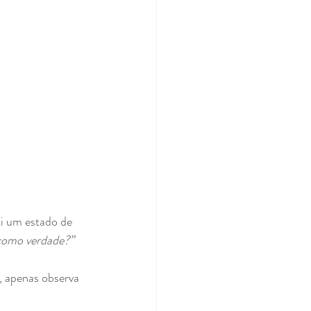
i um estado de 
 como verdade?”
, apenas observa 